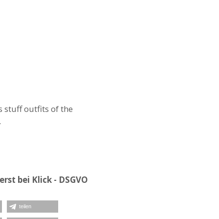
stuff outfits of the
.
rst bei Klick - DSGVO
teilen