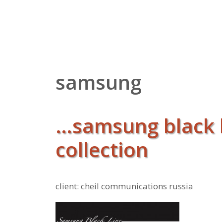
Zum
Inhalt
springen
samsung
…samsung black 
collection
client: cheil communications russia