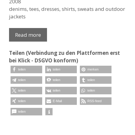
2008
denims, tees, dresses, shirts, sweats and outdoor
jackets
Read more
Teilen (Verbindung zu den Plattformen erst
bei Klick - DSGVO konform)
teilen
teilen
merken
teilen
teilen
teilen
teilen
teilen
teilen
teilen
E-Mail
RSS-feed
teilen