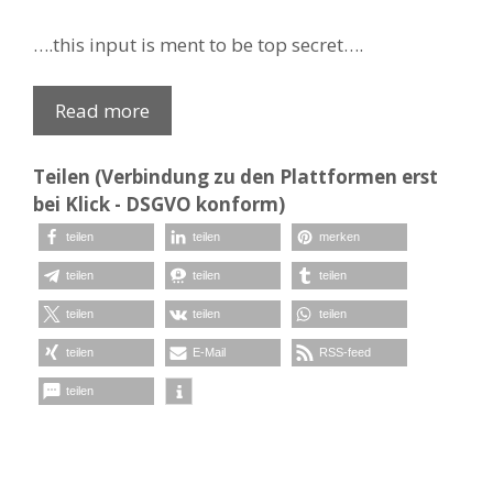
….this input is ment to be top secret….
Read more
Teilen (Verbindung zu den Plattformen erst
bei Klick - DSGVO konform)
teilen
teilen
merken
teilen
teilen
teilen
teilen
teilen
teilen
teilen
E-Mail
RSS-feed
teilen