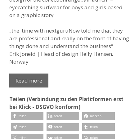
eyecatching surfwear for boys and girls based
on a graphic story
„the time with nextguruNow told me that they
are professional and really on the front of having
things done and understand the business“
Erik Joneid | Head of design Helly Hansen
,
Norway
Read more
Teilen (Verbindung zu den Plattformen erst
bei Klick - DSGVO konform)
teilen
teilen
merken
teilen
teilen
teilen
teilen
teilen
teilen