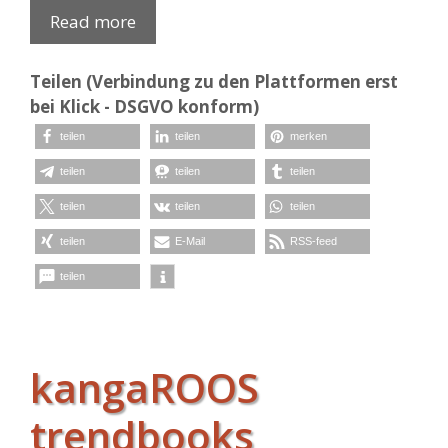
Read more
Teilen (Verbindung zu den Plattformen erst
bei Klick - DSGVO konform)
teilen
teilen
merken
teilen
teilen
teilen
teilen
teilen
teilen
teilen
E-Mail
RSS-feed
teilen
kangaROOS
trendbooks