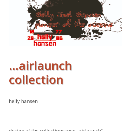
…airlaunch
collection
helly hansen
design of the collectionrange „airlaunch“ –