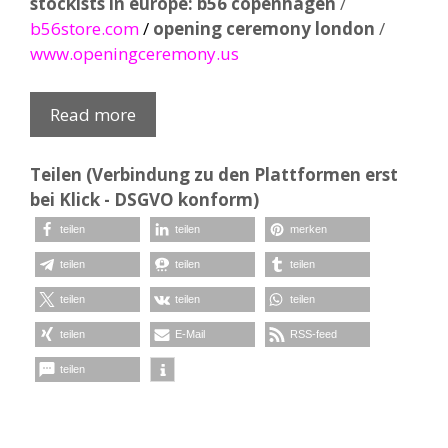
stockists in europe:
b56 copenhagen
/
b56store.com
/
opening ceremony london
/
www.openingceremony.us
Read more
Teilen (Verbindung zu den Plattformen erst
bei Klick - DSGVO konform)
teilen
teilen
merken
teilen
teilen
teilen
teilen
teilen
teilen
teilen
E-Mail
RSS-feed
teilen