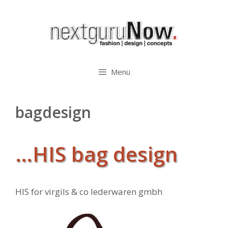
Zum
Inhalt
springen
Menü
bagdesign
…HIS bag design
HIS for virgils & co lederwaren gmbh