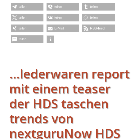
teilen
teilen
teilen
teilen
teilen
teilen
teilen
E-Mail
RSS-feed
teilen
…lederwaren report
mit einem teaser
der HDS taschen
trends von
nextguruNow HDS