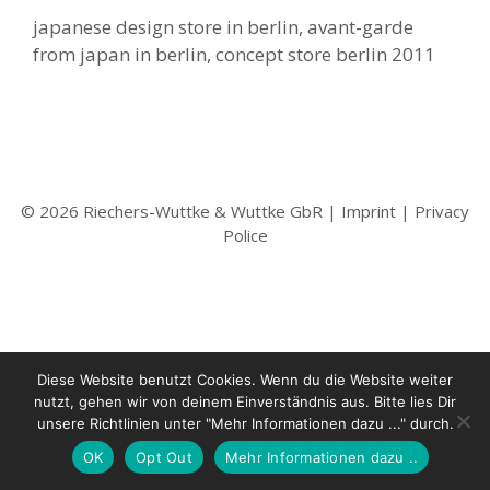
japanese design store in berlin, avant-garde
from japan in berlin, concept store berlin 2011
© 2026 Riechers-Wuttke & Wuttke GbR |
Imprint
|
Privacy
Police
Diese Website benutzt Cookies. Wenn du die Website weiter
nutzt, gehen wir von deinem Einverständnis aus. Bitte lies Dir
unsere Richtlinien unter "Mehr Informationen dazu ..." durch.
OK
Opt Out
Mehr Informationen dazu ..