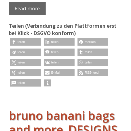
Read more
Teilen (Verbindung zu den Plattformen erst
bei Klick - DSGVO konform)
teilen
teilen
merken
teilen
teilen
teilen
teilen
teilen
teilen
teilen
E-Mail
RSS-feed
teilen
bruno banani bags
and more_DESIGNS