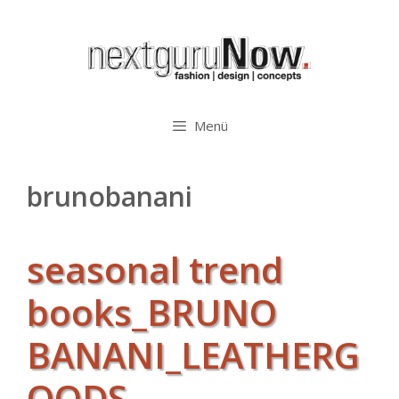
Zum
Inhalt
springen
Menü
brunobanani
seasonal trend
books_BRUNO
BANANI_LEATHERG
OODS