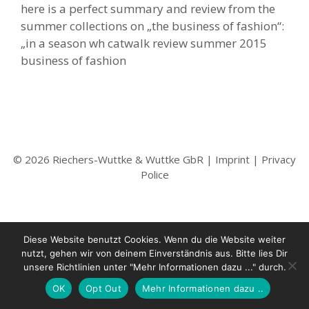
here is a perfect summary and review from the
summer collections on „the business of fashion“:
„in a season wh catwalk review summer 2015
business of fashion
© 2026 Riechers-Wuttke & Wuttke GbR |
Imprint
|
Privacy
Police
Diese Website benutzt Cookies. Wenn du die Website weiter
nutzt, gehen wir von deinem Einverständnis aus. Bitte lies Dir
unsere Richtlinien unter "Mehr Informationen dazu ..." durch.
OK
Opt Out
Mehr Informationen dazu ..