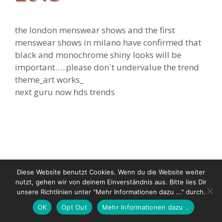
the london menswear shows and the first
menswear shows in milano have confirmed that
black and monochrome shiny looks will be
important…..please don`t undervalue the trend
theme_art works_
next guru now hds trends
© 2026 Riechers-Wuttke & Wuttke GbR |
Imprint
|
Privacy
Diese Website benutzt Cookies. Wenn du die Website weiter
Police
nutzt, gehen wir von deinem Einverständnis aus. Bitte lies Dir
unsere Richtlinien unter "Mehr Informationen dazu ..." durch.
OK
Opt Out
Mehr Informationen dazu ..