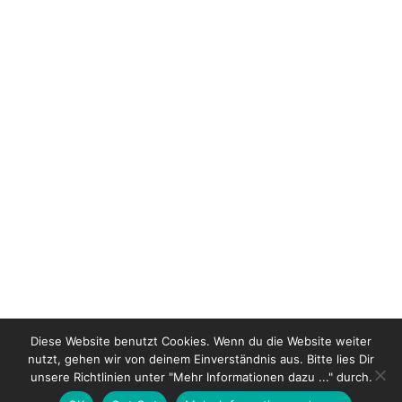
published
forecast summer 14 MODEUROPE
bags_leathergoods hold by nextguruNow during
the ILM last september is now published in the
LR magazine issue. as usual the complete
forecast CD with all colour st,
http://www.modeurop.de
LR by sternefeld
Diese Website benutzt Cookies. Wenn du die Website weiter
nutzt, gehen wir von deinem Einverständnis aus. Bitte lies Dir
unsere Richtlinien unter "Mehr Informationen dazu ..." durch.
© 2026 Riechers-Wuttke & Wuttke GbR |
Imprint
|
Privacy