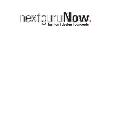
HION
URUNOW_N