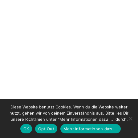
Seoul Bag Trends
Gear3 & Dell’EST
Our Streetshoot reportage and the Seoul Bag
brands report is out in the new issue of
Lederwaren Report. Thanks to Gear3 (Saen and
Young) & Dell’EST (Sung Kim), for the amazing
time that we spend
Diese Website benutzt Cookies. Wenn du die Website weiter
nutzt, gehen wir von deinem Einverständnis aus. Bitte lies Dir
© 2026 Riechers-Wuttke & Wuttke GbR |
Imprint
|
Privacy
unsere Richtlinien unter "Mehr Informationen dazu ..." durch.
Police
OK
Opt Out
Mehr Informationen dazu ..