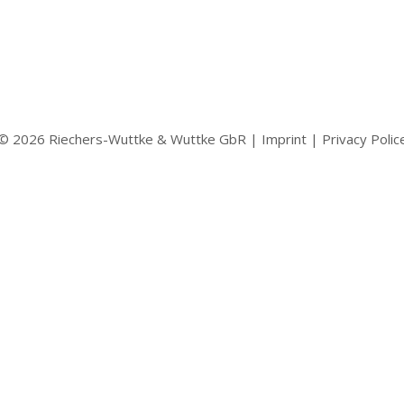
the gallery messe
© 2026 Riechers-Wuttke & Wuttke GbR |
Imprint
|
Privacy Polic