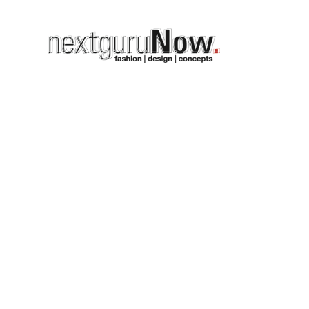
rtin
 auf
ter interview juli 2013,