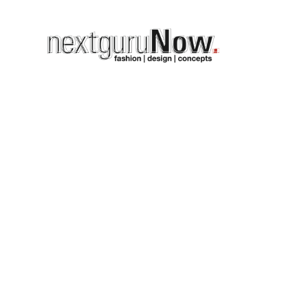
 in the
t der bericht des
en des MODEUROP zum
 konkrete taschenmode