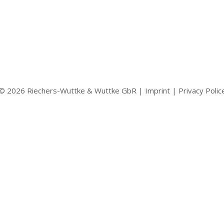
er ILM im september……uta
© 2026 Riechers-Wuttke & Wuttke GbR |
Imprint
|
Privacy Polic