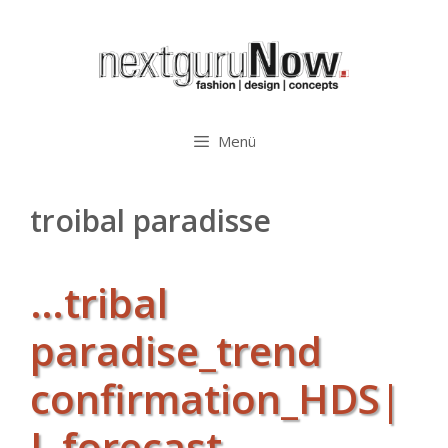
Zum
Inhalt
springen
Menü
troibal paradisse
…tribal
paradise_trend
confirmation_HDS|
L forecast