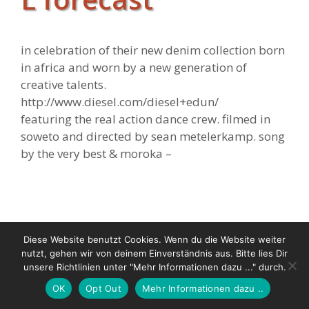
in celebration of their new denim collection born
in africa and worn by a new generation of
creative talents.
http://www.diesel.com/diesel+edun/
featuring the real action dance crew. filmed in
soweto and directed by sean metelerkamp. song
by the very best & moroka –
Diese Website benutzt Cookies. Wenn du die Website weiter
© 2026 Riechers-Wuttke & Wuttke GbR |
Imprint
|
Privacy
nutzt, gehen wir von deinem Einverständnis aus. Bitte lies Dir
Police
unsere Richtlinien unter "Mehr Informationen dazu ..." durch.
OK
Opt Out
Mehr Informationen dazu ..