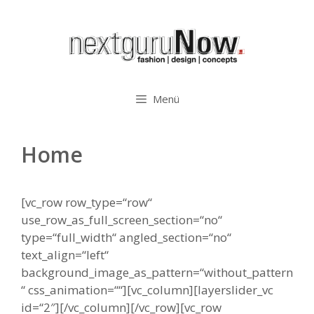
Zum
Inhalt
springen
Menü
Home
[vc_row row_type=“row“
use_row_as_full_screen_section=“no“
type=“full_width“ angled_section=“no“
text_align=“left“
background_image_as_pattern=“without_pattern
“ css_animation=““][vc_column][layerslider_vc
id=“2″][/vc_column][/vc_row][vc_row