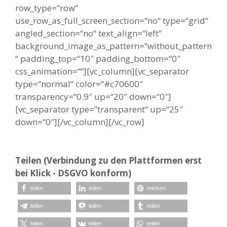
row_type=“row“
use_row_as_full_screen_section=“no“ type=“grid“
angled_section=“no“ text_align=“left“
background_image_as_pattern=“without_pattern
“ padding_top=“10″ padding_bottom=“0″
css_animation=““][vc_column][vc_separator
type=“normal“ color=“#c70600″
transparency=“0.9″ up=“20″ down=“0″]
[vc_separator type=“transparent“ up=“25″
down=“0″][/vc_column][/vc_row]
Teilen (Verbindung zu den Plattformen erst
bei Klick - DSGVO konform)
teilen
teilen
merken
teilen
teilen
teilen
teilen
teilen
teilen