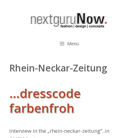
Zum
Inhalt
springen
Menü
Rhein-Neckar-Zeitung
…dresscode
farbenfroh
interview in the „rhein-neckar-zeitung“..in