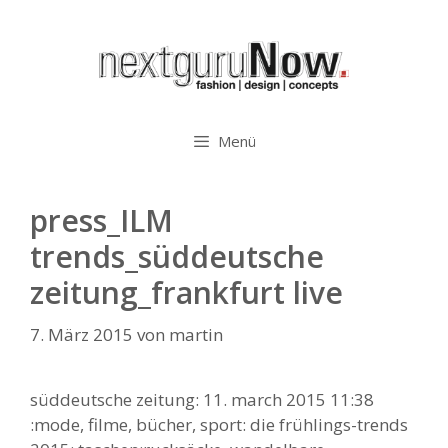
Zum
Inhalt
springen
Menü
press_ILM
trends_süddeutsche
zeitung_frankfurt live
7. März 2015
von
martin
süddeutsche zeitung: 11. march 2015 11:38
:mode, filme, bücher, sport: die frühlings-trends