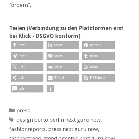
fördern“.
Teilen (Verbindung zu den Plattformen erst
bei Klick - DSGVO konform)
teilen
teilen
merken
teilen
teilen
teilen
teilen
teilen
teilen
teilen
E-Mail
RSS-feed
teilen
Kategorien
press
Schlagwörter
design bürto berlin next guru now
,
fashionreports
,
press next guru now
,
taschentrend
,
trend agentur next guru now
,