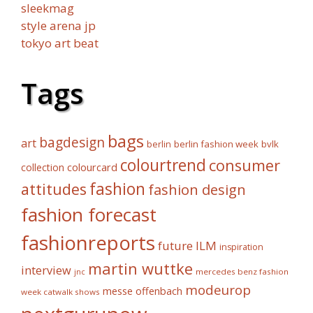
sleekmag
style arena jp
tokyo art beat
Tags
bags
bagdesign
art
berlin fashion week
bvlk
berlin
colourtrend
consumer
collection
colourcard
fashion
attitudes
fashion design
fashion forecast
fashionreports
future
ILM
inspiration
martin wuttke
interview
mercedes benz fashion
jnc
modeurop
messe offenbach
week catwalk shows